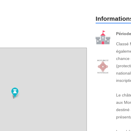
Informations
Période
Classé 
égaleme
chance 
(protect
national
inscrip
Le chât
aux Monu
destiné
présenta