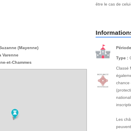
être le cas de celui-
Informations
-Suzanne (Mayenne)
Période
a Varenne
Type :
C
nne-et-Chammes
Classé 
égaleme
chance 
(protect
national
inscrip
Les châ
peuvent