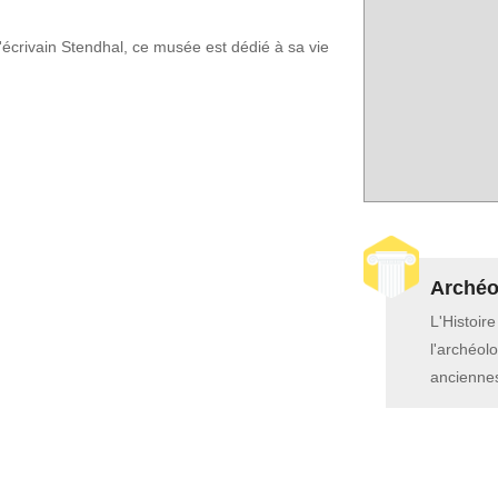
'écrivain Stendhal, ce musée est dédié à sa vie
Archéol
L'Histoir
l'archéolo
anciennes