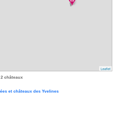
Leaflet
2 châteaux
sées et châteaux des Yvelines