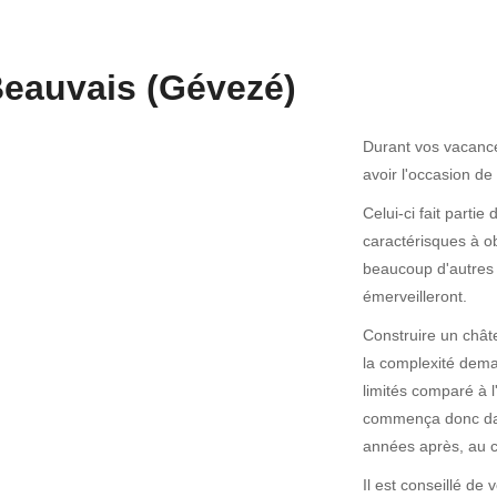
eauvais (Gévezé)
Durant vos vacances
avoir l'occasion d
Celui-ci fait part
caractérisques à ob
beaucoup d'autres é
émerveilleront.
Construire un chât
la complexité dema
limités comparé à l
commença donc dans
années après, au c
Il est conseillé de 