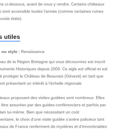
che ci-dessous, avant de vous y rendre. Certains châteaux
es sont accessible toutes l'année (comme certaines ruines
vais états).
 utiles
 ou style :
Renaissance
au de la Région Bretagne qui vous découvrirez est inscrit
ments Historiques depuis 2009. Ce sigle est officiel et est
 à protéger le Château de Beauvais (Gévezé) en tant que
 présentant un intérêt à l'échelle régionale.
teaux proposant des visites guidées sont nombreux. Elles
 être assurées par des guides-conférenciers et parfois par
lain lui-même. Bien que nécessitant un coût
ntaire, le choix d'une visite guidée s'avère judicieux tant
teaux de France renferment de mystères et d'innombrables