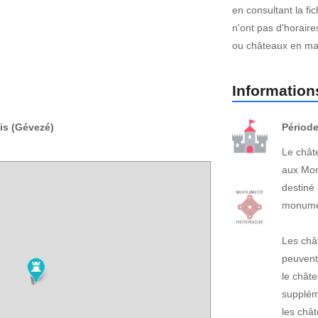
en consultant la fi
n'ont pas d'horair
ou châteaux en mau
Informations
is (Gévezé)
Période
Le châte
aux Monu
destiné
monument
Les châ
peuvent
le châte
suppléme
les châ