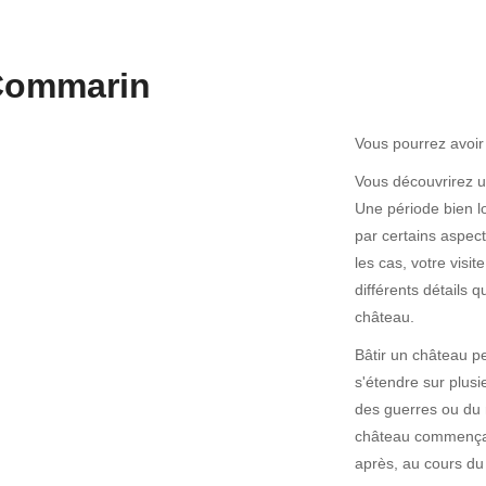
Commarin
Vous pourrez avoir
Vous découvrirez u
Une période bien lo
par certains aspec
les cas, votre visi
différents détails q
château.
Bâtir un château p
s'étendre sur plusi
des guerres ou du 
château commença d
après, au cours du 