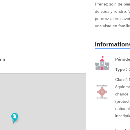
Prenez soin de bien
de vous y rendre. 
pourrez alors savoir
une viste en famille
Informations
rin
Période
Type :
C
Classé 
égaleme
chance 
(protect
national
inscrip