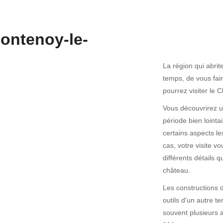
ontenoy-le-
La région qui abri
temps, de vous fair
pourrez visiter le
Vous découvrirez u
période bien lointa
certains aspects l
cas, votre visite v
différents détails q
château.
Les constructions 
outils d'un autre t
souvent plusieurs 