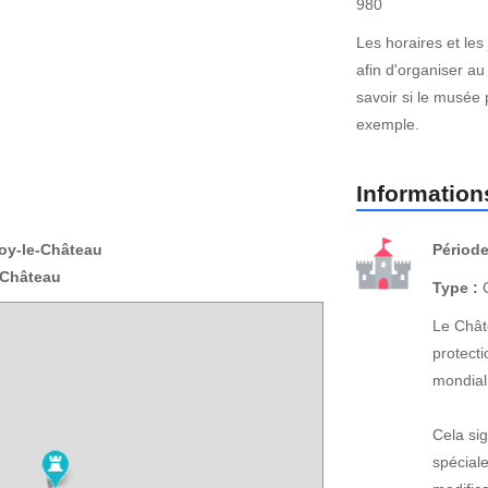
980
Les horaires et les
afin d'organiser au
savoir si le musée 
exemple.
Informations
oy-le-Château
Période
-Château
Type :
C
Le Chât
protect
mondial
Cela sig
spécial