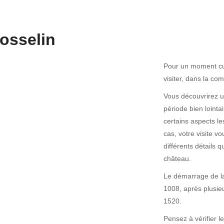
osselin
Pour un moment cult
visiter, dans la c
Vous découvrirez u
période bien lointa
certains aspects l
cas, votre visite v
différents détails q
château.
Le démarrage de la
1008, après plusieu
1520.
Pensez à vérifier l