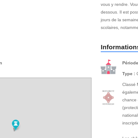
vous y rendre. Vous
dessous. Il est pos
jours de la semain
scolaires, notamme
Informations
n
Période
Type :
C
Classé 
égaleme
chance 
(protect
national
inscrip