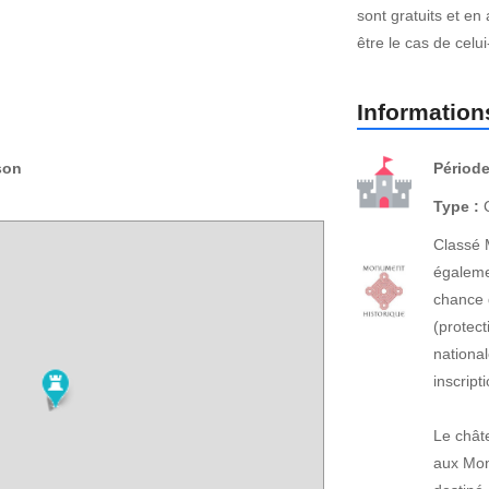
sont gratuits et en
être le cas de celui-
Informations
son
Période
Type :
C
Classé 
égaleme
chance 
(protect
national
inscrip
Le châte
aux Monu