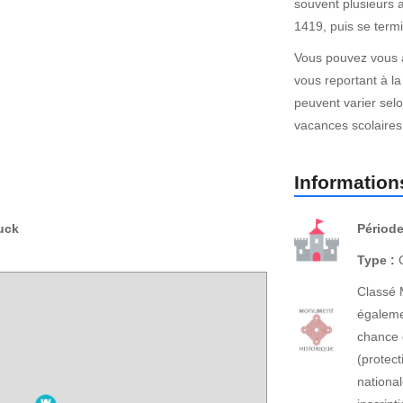
souvent plusieurs 
1419, puis se term
Vous pouvez vous a
vous reportant à la
peuvent varier selo
vacances scolaires 
Informations
uck
Période
Type :
C
Classé 
égaleme
chance 
(protect
national