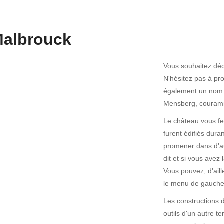
Malbrouck
Vous souhaitez déc
N'hésitez pas à pr
également un nom l
Mensberg, couramme
Le château vous f
furent édifiés dur
promener dans d'au
dit et si vous avez
Vous pouvez, d'aill
le menu de gauche
Les constructions 
outils d'un autre t