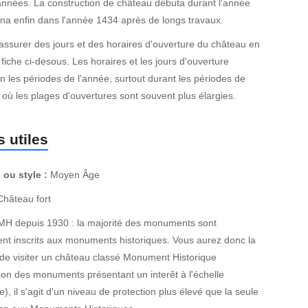
années. La construction de château débuta durant l'année
ina enfin dans l'année 1434 après de longs travaux.
ssurer des jours et des horaires d'ouverture du château en
 fiche ci-desous. Les horaires et les jours d'ouverture
n les périodes de l'année, surtout durant les périodes de
où les plages d'ouvertures sont souvent plus élargies.
 utiles
 ou style :
Moyen Âge
hâteau fort
MH depuis 1930 : la majorité des monuments sont
nt inscrits aux monuments historiques. Vous aurez donc la
de visiter un château classé Monument Historique
ion des monuments présentant un interêt à l'échelle
e), il s'agit d'un niveau de protection plus élevé que la seule