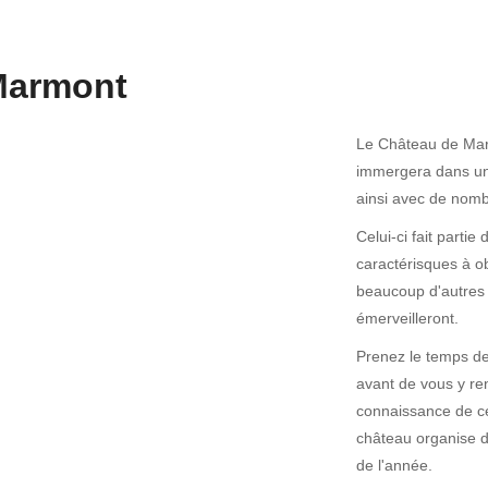
Marmont
Le Château de Marm
immergera dans un a
ainsi avec de nomb
Celui-ci fait part
caractérisques à ob
beaucoup d'autres é
émerveilleront.
Prenez le temps de 
avant de vous y ren
connaissance de ces
château organise d
de l'année.