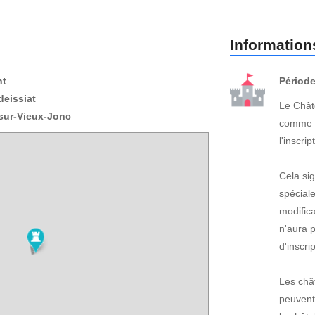
Informations
nt
Période
eissiat
Le Chât
sur-Vieux-Jonc
comme l
l'inscri
Cela sig
spécial
modifica
n'aura 
d'inscri
Les châ
peuvent