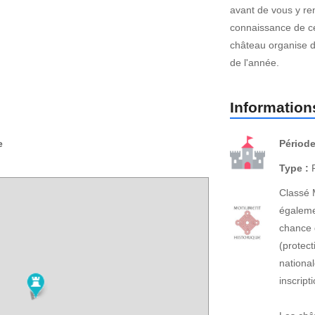
avant de vous y ren
connaissance de ces
château organise d
de l'année.
Informations
e
Période
Type :
P
Classé 
égaleme
chance 
(protect
national
inscrip