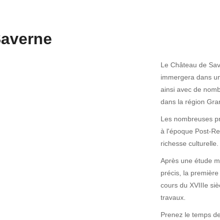
Saverne
Le Château de Save
immergera dans un a
ainsi avec de nom
dans la région Gran
Les nombreuses pre
à l'époque Post-Re
richesse culturelle.
Après une étude min
précis, la première
cours du XVIIIe siè
travaux.
Prenez le temps de 