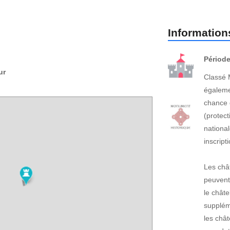
Informations
Période
ur
Classé 
égaleme
chance 
(protect
national
inscrip
Les châ
peuvent
le châte
suppléme
les châ