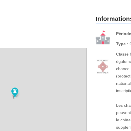
Informations
Période
Type :
C
Classé 
égaleme
chance 
(protect
national
inscrip
Les châ
peuvent
le châte
suppléme