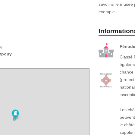
savoir si le musée 
exemple.
Informations
q
Période
mpouy
Classé 
égaleme
chance 
(protect
national
inscrip
Les châ
peuvent
le châte
suppléme