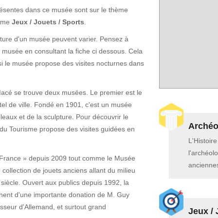
présentes dans ce musée sont sur le thème
hème
Jeux / Jouets / Sports
.
erture d'un musée peuvent varier. Pensez à
e musée en consultant la fiche ci dessous. Cela
si le musée propose des visites nocturnes dans
-Macé se trouve deux musées. Le premier est le
tel de ville. Fondé en 1901, c'est un musée
bleaux et de la sculpture. Pour découvrir le
Archéol
ce du Tourisme propose des visites guidées en
L'Histoir
l'archéolo
France » depuis 2009 tout comme le Musée
anciennes
 collection de jouets anciens allant du milieu
siècle. Ouvert aux publics depuis 1992, la
ennent d'une importante donation de M. Guy
fesseur d'Allemand, et surtout grand
Jeux / 