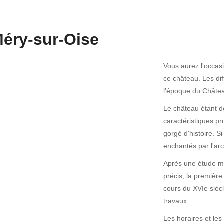
éry-sur-Oise
Vous aurez l'occas
ce château. Les dif
l'époque du Châte
Le château étant d
caractéristiques pro
gorgé d'histoire. S
enchantés par l'arch
Après une étude min
précis, la première
cours du XVIe sièc
travaux.
Les horaires et les