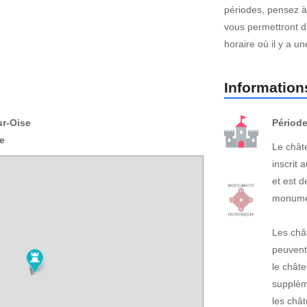
périodes, pensez à 
vous permettront d'
horaire où il y a un
Informations
ur-Oise
Période
e
Le chât
inscrit 
et est 
monument
Les châ
peuvent
le châte
suppléme
les châ