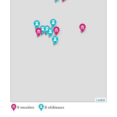
Leaflet
6 musées
8 châteaux